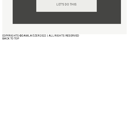
LET'S DO THIS
COPYRIGHTS ©DAMLA ÖZER 2022 | ALL RIGHTS RESERVED
BACK TO TOP