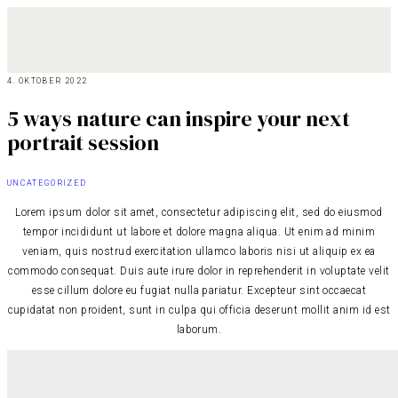
4. OKTOBER 2022
5 ways nature can inspire your next
portrait session
UNCATEGORIZED
Lorem ipsum dolor sit amet, consectetur adipiscing elit, sed do eiusmod
tempor incididunt ut labore et dolore magna aliqua. Ut enim ad minim
veniam, quis nostrud exercitation ullamco laboris nisi ut aliquip ex ea
commodo consequat. Duis aute irure dolor in reprehenderit in voluptate velit
esse cillum dolore eu fugiat nulla pariatur. Excepteur sint occaecat
cupidatat non proident, sunt in culpa qui officia deserunt mollit anim id est
laborum.